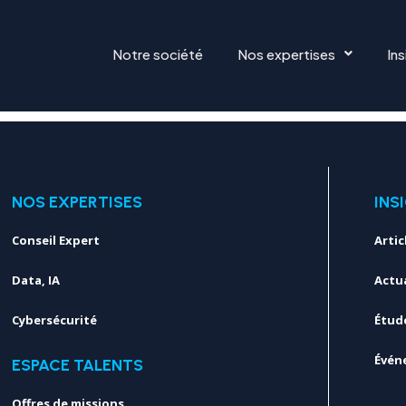
Notre société
Nos expertises
Ins
NOS EXPERTISES
INS
Conseil Expert
Artic
Data, IA
Actua
Cybersécurité
Étud
Évén
ESPACE TALENTS
Offres de missions