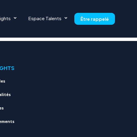
ights
Espace Talents
Être rappelé
IGHTS
les
lités
es
ements